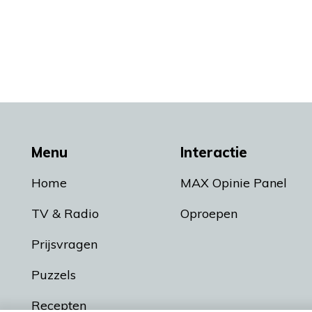
Menu
Interactie
Home
MAX Opinie Panel
TV & Radio
Oproepen
Prijsvragen
Puzzels
Recepten