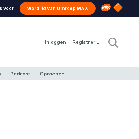
NPO Star
Omroep MAX
s voor
Word lid van Omroep MAX
Inloggen
Registreren
s
Podcast
Oproepen
CULTUUR
NATUUR & MILIEU
REIZEN & VERKEER