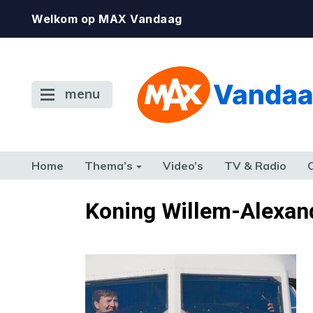
Welkom op MAX Vandaag
menu
Home
Thema’s
Video’s
TV & Radio
CONSUMENT
ETEN & DRINKEN
FAMILIE & RELATIE
GELD, W
Koning Willem-Alexan
TERUG NAAR TOEN