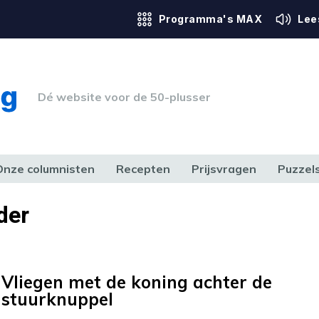
Programma's MAX
Lee
Dé website voor de 50-plusser
Onze columnisten
Recepten
Prijsvragen
Puzzel
ERK & RECHT
GEZONDHEID & SPORT
HUIS, TUIN & HOBBY
MEDIA & 
der
Vliegen met de koning achter de
stuurknuppel