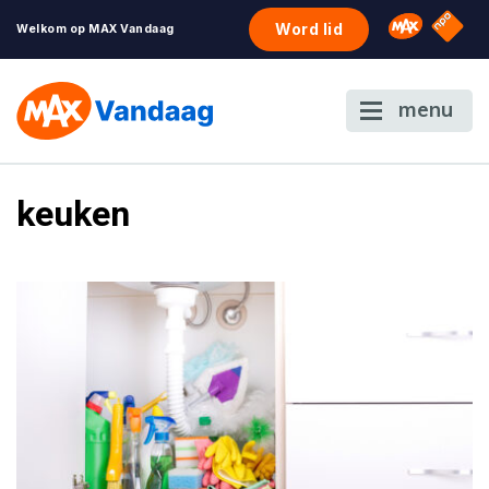
NPO S
Omroep 
Word lid
Welkom op MAX Vandaag
menu
keuken