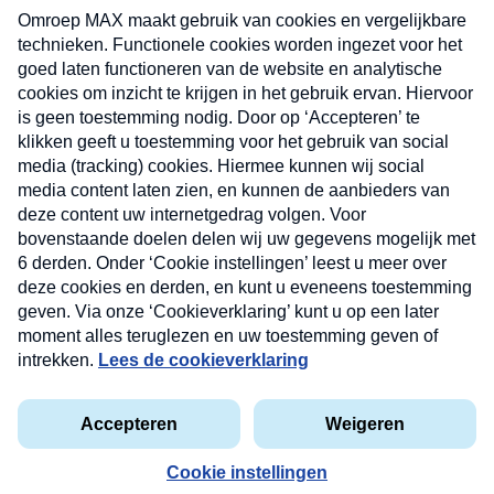
uw mailbox.
Verzend
Nieuwsbrief
Neem hier een gratis abonnement op onze
nieuwsbrief. Elke vrijdag- en dinsdagochtend in uw
mailbox.
Contact
Algemene voorwaarden
Privacyverklaring
Cookieverklaring
Kwetsbaarheid melden
privacyverklaring
Copyright © 2026 MAX Vandaag -
Omroep MAX