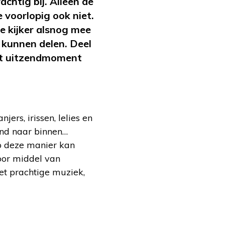
achtig bij. Alleen de
 voorlopig ook niet.
e kijker alsnog mee
 kunnen delen. Deel
Het uitzendmoment
ers, irissen, lelies en
and naar binnen…
p deze manier kan
oor middel van
et prachtige muziek,