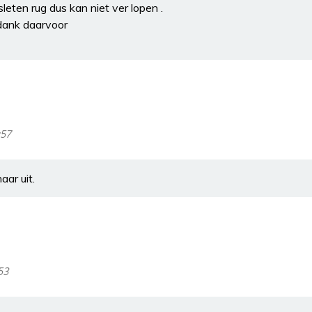
leten rug dus kan niet ver lopen .
 dank daarvoor
:57
aar uit.
53