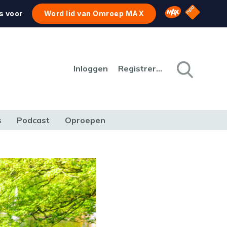
NPO Star
Omroep MAX
s voor
Word lid van Omroep MAX
Inloggen
Registreren
s
Podcast
Oproepen
CULTUUR
NATUUR & MILIEU
REIZEN & VERKEER