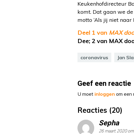
Keukenhofdirecteur Ba
komt. Dat gaan we de 
motto ‘Als jij niet na
Deel 1 van
MAX doo
Dee; 2 van MAX door
coronavirus
Jan Sl
Geef een reactie
U moet
inloggen
om een r
Reacties (20)
Sepha
26 maart 2020 om