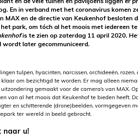
lant en de vele tuinen en paviljoens liggen er pr
g. En in verband met het coronavirus komen ze
n MAX en de directie van Keukenhof besloten d
het park, om tóch al het moois met iedereen te
ukenhof
is te zien op zaterdag 11 april 2020. 
l wordt later gecommuniceerd.
gen tulpen, hyacinten, narcissen, orchideeën, rozen, anj
klaar om bezichtigd te worden. Er mag alleen niem
n uitzondering gemaakt voor de camera’s van MAX. O
ten van al het moois dat Keukenhof te bieden heeft. D
agter en schitterende (drone)beelden, vormgegeven m
tepark ter wereld in beeld gebracht.
 naar u!