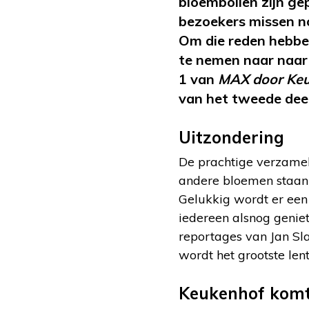
bloembollen zijn gep
bezoekers missen no
Om die reden hebbe
te nemen naar naar 
1 van
MAX door Ke
van het tweede dee
Uitzondering
De prachtige verzamelin
andere bloemen staan 
Gelukkig wordt er ee
iedereen alsnog genie
reportages van Jan Sl
wordt het grootste len
Keukenhof komt