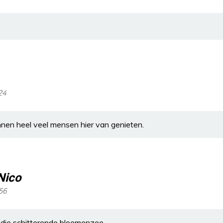
:24
nnen heel veel mensen hier van genieten.
Nico
:56
g,die schitterende bloemenzee.