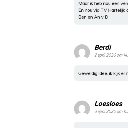
Maar ik heb nou een vers
En nou via TV Hartelijk
Ben en An v D
Berdi
2 april 2020 om 14
Geweldig idee. ik kijk er n
Loesloes
3 april 2020 om 11: