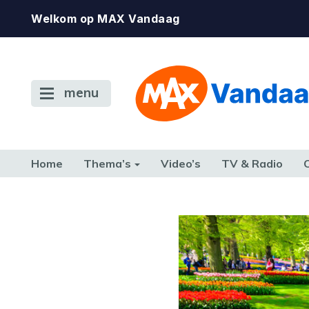
Welkom op MAX Vandaag
menu
Home
Thema’s
Video’s
TV & Radio
CONSUMENT
ETEN & DRINKEN
FAMILIE & RELATIE
GELD, W
TERUG NAAR TOEN