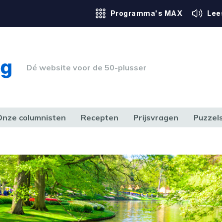
Programma's MAX
Lee
Dé website voor de 50-plusser
Onze columnisten
Recepten
Prijsvragen
Puzzel
ERK & RECHT
GEZONDHEID & SPORT
HUIS, TUIN & HOBBY
MEDIA & 