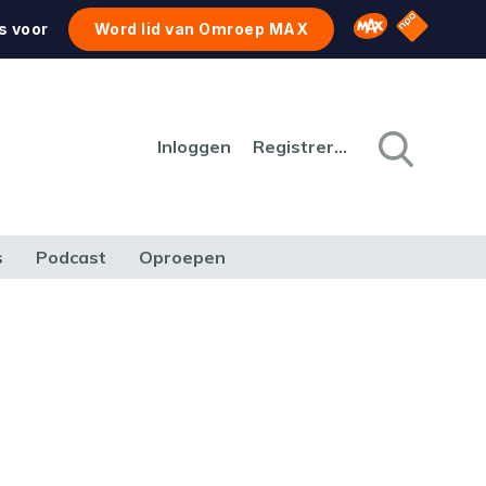
NPO Star
Omroep MAX
s voor
Word lid van Omroep MAX
Inloggen
Registreren
s
Podcast
Oproepen
CULTUUR
NATUUR & MILIEU
REIZEN & VERKEER