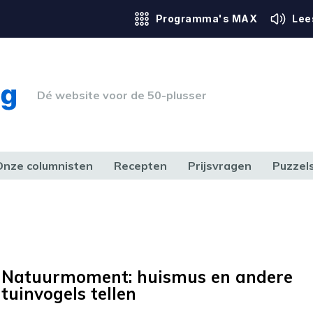
Programma's MAX
Lee
Dé website voor de 50-plusser
Onze columnisten
Recepten
Prijsvragen
Puzzel
ERK & RECHT
GEZONDHEID & SPORT
HUIS, TUIN & HOBBY
MEDIA & 
Natuurmoment: huismus en andere
tuinvogels tellen