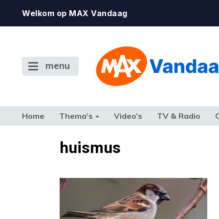
Welkom op MAX Vandaag
menu
Home
Thema’s
Video’s
TV & Radio
CONSUMENT
ETEN & DRINKEN
FAMILIE & RELATIE
GELD, W
huismus
TERUG NAAR TOEN