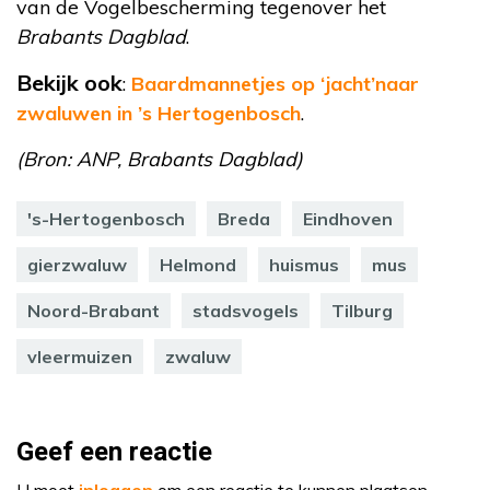
van de Vogelbescherming tegenover het
Brabants Dagblad
.
Bekijk ook
:
Baardmannetjes op ‘jacht’naar
zwaluwen in ’s Hertogenbosch
.
(Bron: ANP, Brabants Dagblad)
's-Hertogenbosch
Breda
Eindhoven
gierzwaluw
Helmond
huismus
mus
Noord-Brabant
stadsvogels
Tilburg
vleermuizen
zwaluw
Geef een reactie
U moet
inloggen
om een reactie te kunnen plaatsen.