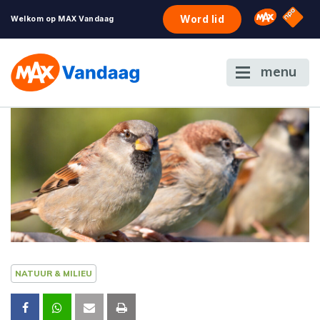
NPO S
Omroep 
Word lid
Welkom op MAX Vandaag
menu
NATUUR & MILIEU