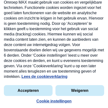
uw mailbox.
Verzend
Nieuwsbrief
Neem hier een gratis abonnement op onze
nieuwsbrief. Elke vrijdag- en dinsdagochtend in uw
mailbox.
Contact
Algemene voorwaarden
Privacyverklaring
Cookieverklaring
Kwetsbaarheid melden
privacyverklaring
Copyright © 2026 MAX Vandaag -
Omroep MAX