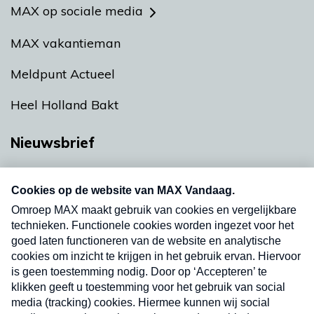
MAX op sociale media
MAX vakantieman
Meldpunt Actueel
Heel Holland Bakt
Nieuwsbrief
Neem hier een gratis abonnement op onze
nieuwsbrief. Elke vrijdag- en dinsdagochtend in
uw mailbox.
Verzend