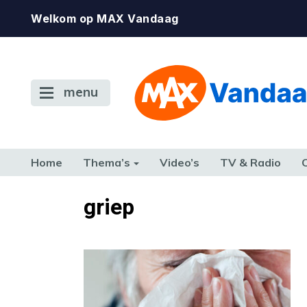
Welkom op MAX Vandaag
menu
Home
Thema’s
Video’s
TV & Radio
CONSUMENT
ETEN & DRINKEN
FAMILIE & RELATIE
GELD, W
griep
TERUG NAAR TOEN