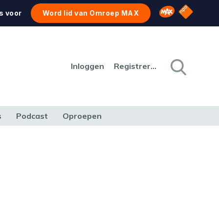
NPO Star
Omroep MAX
s voor
Word lid van Omroep MAX
Inloggen
Registreren
s
Podcast
Oproepen
CULTUUR
NATUUR & MILIEU
REIZEN & VERKEER