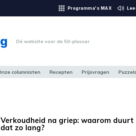
Programma's MAX
Lee
Dé website voor de 50-plusser
Onze columnisten
Recepten
Prijsvragen
Puzzel
ERK & RECHT
GEZONDHEID & SPORT
HUIS, TUIN & HOBBY
MEDIA & 
Verkoudheid na griep: waarom duurt
dat zo lang?