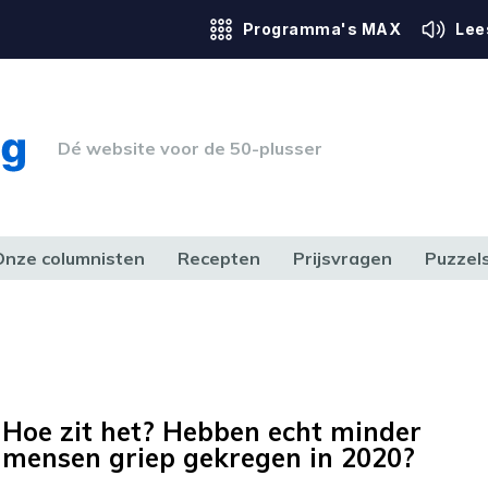
Programma's MAX
Lee
Dé website voor de 50-plusser
Onze columnisten
Recepten
Prijsvragen
Puzzel
ERK & RECHT
GEZONDHEID & SPORT
HUIS, TUIN & HOBBY
MEDIA & 
Hoe zit het? Hebben echt minder
mensen griep gekregen in 2020?