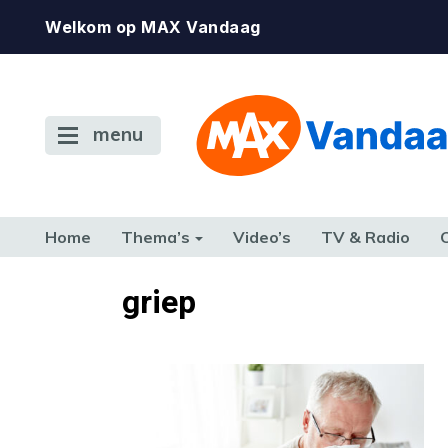
Welkom op MAX Vandaag
menu
Home
Thema’s
Video’s
TV & Radio
CONSUMENT
ETEN & DRINKEN
FAMILIE & RELATIE
GELD, W
griep
TERUG NAAR TOEN