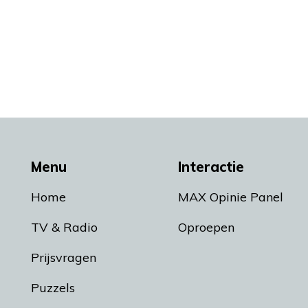
Menu
Interactie
Home
MAX Opinie Panel
TV & Radio
Oproepen
Prijsvragen
Puzzels