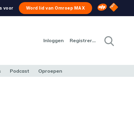
NPO Star
Omroep MAX
s voor
Word lid van Omroep MAX
Inloggen
Registreren
s
Podcast
Oproepen
CULTUUR
NATUUR & MILIEU
REIZEN & VERKEER