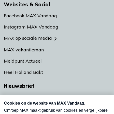
Websites & Social
Facebook MAX Vandaag
Instagram MAX Vandaag
MAX op sociale media
MAX vakantieman
Meldpunt Actueel
Heel Holland Bakt
Nieuwsbrief
Neem hier een gratis abonnement op onze
nieuwsbrief. Elke vrijdag- en dinsdagochtend in
uw mailbox.