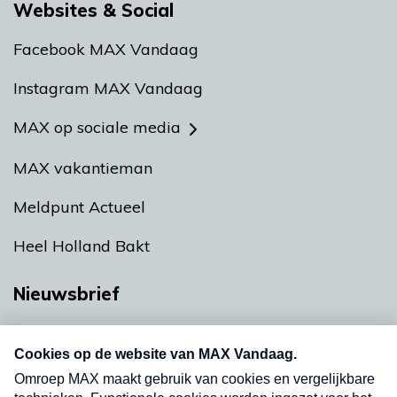
Websites & Social
Facebook MAX Vandaag
Instagram MAX Vandaag
MAX op sociale media
MAX vakantieman
Meldpunt Actueel
Heel Holland Bakt
Nieuwsbrief
Neem hier een gratis abonnement op onze
nieuwsbrief. Elke vrijdag- en dinsdagochtend in
uw mailbox.