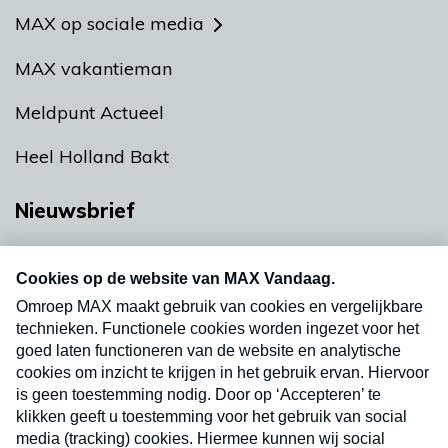
MAX op sociale media
MAX vakantieman
Meldpunt Actueel
Heel Holland Bakt
Nieuwsbrief
Neem hier een gratis abonnement op onze
nieuwsbrief. Elke vrijdag- en dinsdagochtend in
uw mailbox.
Verzend