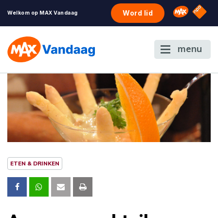
NPO S
Omroep 
Word lid
Welkom op MAX Vandaag
menu
ETEN & DRINKEN