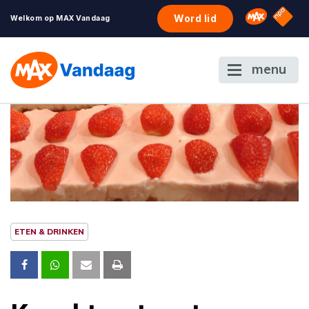
NPO S
Omroep 
Word lid
Welkom op MAX Vandaag
menu
ETEN & DRINKEN