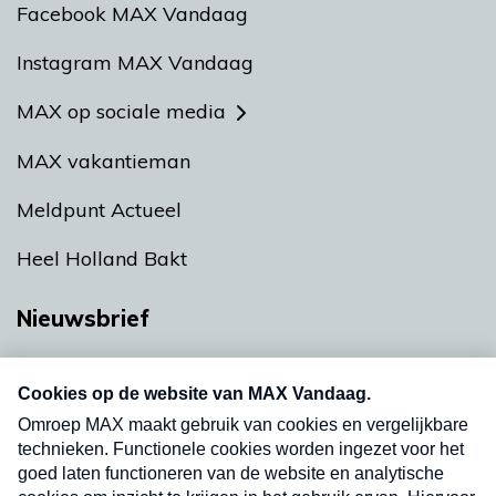
Facebook MAX Vandaag
Instagram MAX Vandaag
MAX op sociale media
MAX vakantieman
Meldpunt Actueel
Heel Holland Bakt
Nieuwsbrief
Neem hier een gratis abonnement op onze
nieuwsbrief. Elke vrijdag- en dinsdagochtend in
uw mailbox.
Verzend