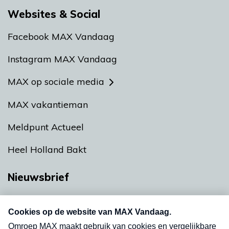
Websites & Social
Facebook MAX Vandaag
Instagram MAX Vandaag
MAX op sociale media
MAX vakantieman
Meldpunt Actueel
Heel Holland Bakt
Nieuwsbrief
Neem hier een gratis abonnement op onze
nieuwsbrief. Elke vrijdag- en dinsdagochtend in
uw mailbox.