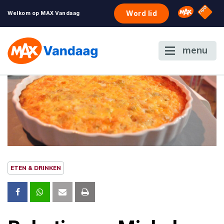
NPO S
Omroep 
Word lid
Welkom op MAX Vandaag
menu
ETEN & DRINKEN