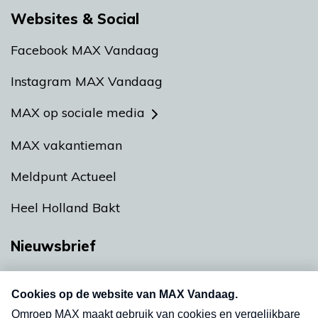
Websites & Social
Facebook MAX Vandaag
Instagram MAX Vandaag
MAX op sociale media
MAX vakantieman
Meldpunt Actueel
Heel Holland Bakt
Nieuwsbrief
Neem hier een gratis abonnement op onze
nieuwsbrief. Elke vrijdag- en dinsdagochtend in
uw mailbox.