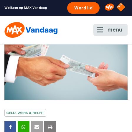
NPO S
Omroep 
Word lid
Welkom op MAX Vandaag
menu
GELD, WERK & RECHT