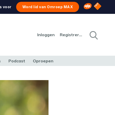
NPO Star
Omroep MAX
s voor
Word lid van Omroep MAX
Inloggen
Registreren
s
Podcast
Oproepen
CULTUUR
NATUUR & MILIEU
REIZEN & VERKEER