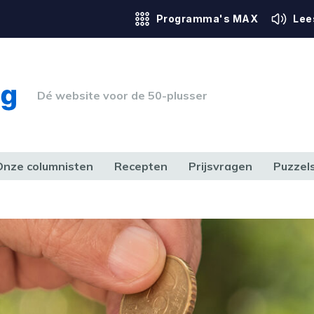
Programma's MAX
Lee
Dé website voor de 50-plusser
Onze columnisten
Recepten
Prijsvragen
Puzzel
ERK & RECHT
GEZONDHEID & SPORT
HUIS, TUIN & HOBBY
MEDIA & 