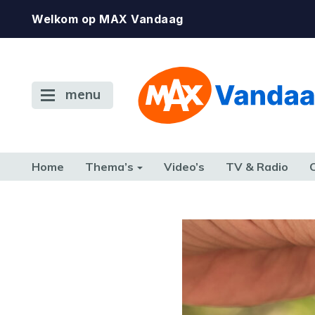
Welkom op MAX Vandaag
menu
Home
Thema’s
Video’s
TV & Radio
CONSUMENT
ETEN & DRINKEN
FAMILIE & RELATIE
GELD, W
TERUG NAAR TOEN