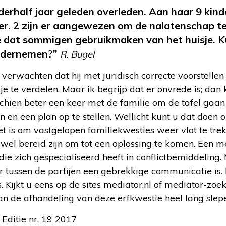
erhalf jaar geleden overleden. Aan haar 9 kind
er. 2 zijn er aangewezen om de nalatenschap t
ve dat sommigen gebruikmaken van het huisje. 
ndernemen?”
R. Bugel
 verwachten dat hij met juridisch correcte voorstell
je te verdelen. Maar ik begrijp dat er onvrede is; dan 
chien beter een keer met de familie om de tafel gaan
n en een plan op te stellen. Wellicht kunt u dat doen 
t is om vastgelopen familiekwesties weer vlot te tre
wel bereid zijn om tot een oplossing te komen. Een m
die zich gespecialiseerd heeft in conflictbemiddeling. 
er tussen de partijen een gebrekkige communicatie is. I
. Kijkt u eens op de sites mediator.nl of mediator-zoe
 kan de afhandeling van deze erfkwestie heel lang slep
 Editie nr. 19 2017