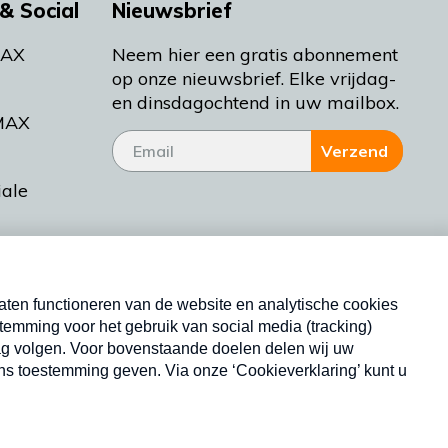
& Social
Nieuwsbrief
MAX
Neem hier een gratis abonnement
op onze nieuwsbrief. Elke vrijdag-
en dinsdagochtend in uw mailbox.
MAX
Verzend
iale
tieman
ctueel
Nieuwsbrief
d Bakt
Neem hier een gratis abonnement op onze
nieuwsbrief. Elke vrijdag- en dinsdagochtend in uw
mailbox.