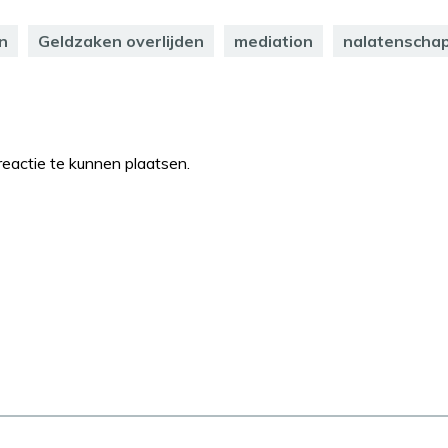
n
Geldzaken overlijden
mediation
nalatenscha
eactie te kunnen plaatsen.