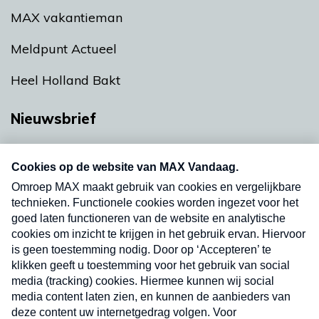
MAX vakantieman
Meldpunt Actueel
Heel Holland Bakt
Nieuwsbrief
Neem hier een gratis abonnement op onze
nieuwsbrief. Elke vrijdag- en dinsdagochtend in
uw mailbox.
Verzend