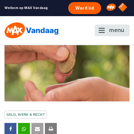
NPO S
Omroep 
Word lid
Welkom op MAX Vandaag
menu
GELD, WERK & RECHT