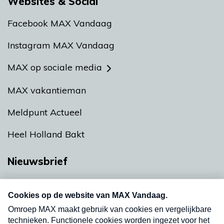
Websites & Social
Facebook MAX Vandaag
Instagram MAX Vandaag
MAX op sociale media
MAX vakantieman
Meldpunt Actueel
Heel Holland Bakt
Nieuwsbrief
Neem hier een gratis abonnement op onze
nieuwsbrief. Elke vrijdag- en dinsdagochtend in
uw mailbox.