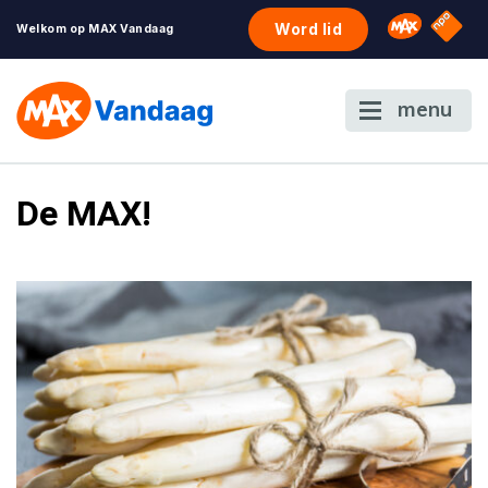
NPO S
Omroep 
Word lid
Welkom op MAX Vandaag
menu
De MAX!