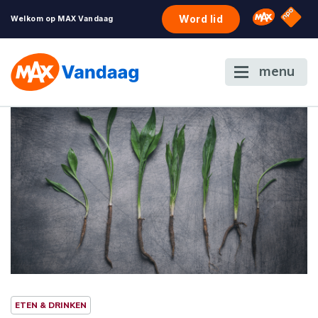
NPO S
Omroep 
Word lid
Welkom op MAX Vandaag
menu
ETEN & DRINKEN