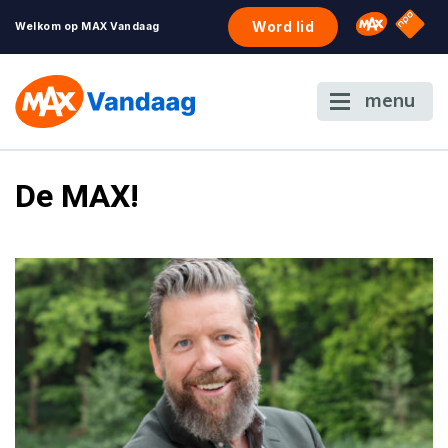
NPO S
Omroep 
Word lid
Welkom op MAX Vandaag
menu
De MAX!