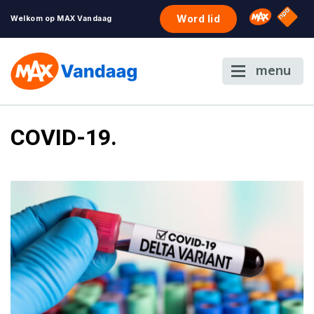
NPO S
Omroep 
Word lid
Welkom op MAX Vandaag
menu
COVID-19.