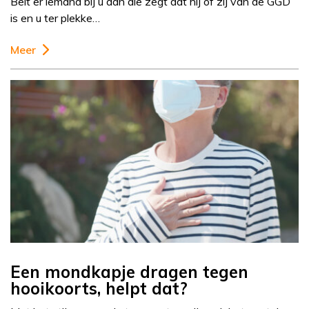
Belt er iemand bij u aan die zegt dat hij of zij van de GGD
is en u ter plekke…
Meer
Een mondkapje dragen tegen
hooikoorts, helpt dat?