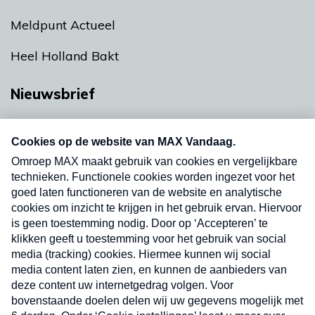
Meldpunt Actueel
Heel Holland Bakt
Nieuwsbrief
Neem hier een gratis abonnement op onze
nieuwsbrief. Elke vrijdag- en dinsdagochtend in
uw mailbox.
Verzend