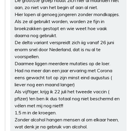
De grootste groep houdt zich hier al maanden niet
aan, zo niet van het begin af aan al niet.
Hier lopen al genoeg jongeren zonder mondkapjes.
Als ze al gebruikt worden, worden ze fijn in
broekzakken gestopt en wie weet hoe vaak
daarna nog gebruikt.
De delta variant verspreidt zich iig vanaf 26 juni
enorm snel door Nederland, dat is nu al te
voorspellen.
Daarmee liggen meerdere mutaties op de loer.
Had na meer dan een jaar ervaring met Corona
eens gewacht tot op zijn minst eind augustus (
liever nog een maand langer)
Als vijftiger, krijg ik 22 juli het tweede vaccin (
pfizer) !en ben ik dus totaal nog niet beschermd en
vélen met mij nog niet!!!
1,5 m in de kroegen.
Zonder alcohol hangen mensen al om elkaar heen,
wat denk je na gebruik van alcohol.