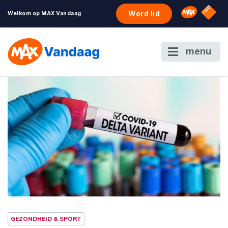
NPO S
Omroep 
Word lid
Welkom op MAX Vandaag
menu
GEZONDHEID & SPORT