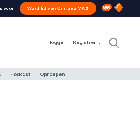
NPO Star
Omroep MAX
s voor
Word lid van Omroep MAX
Inloggen
Registreren
s
Podcast
Oproepen
CULTUUR
NATUUR & MILIEU
REIZEN & VERKEER