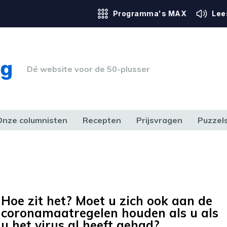
Programma's MAX
Lee
Dé website voor de 50-plusser
Onze columnisten
Recepten
Prijsvragen
Puzzel
ERK & RECHT
GEZONDHEID & SPORT
HUIS, TUIN & HOBBY
MEDIA & 
Hoe zit het? Moet u zich ook aan de
coronamaatregelen houden als u als
u het virus al heeft gehad?