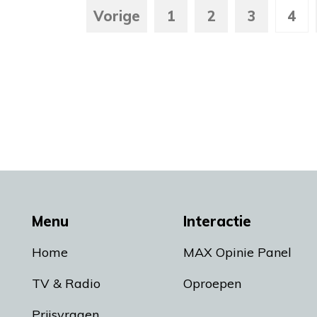
Vorige
1
2
3
4
Menu
Interactie
Home
MAX Opinie Panel
TV & Radio
Oproepen
Prijsvragen