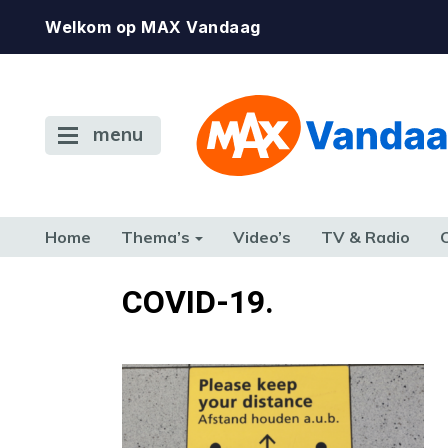
Welkom op MAX Vandaag
menu
Home
Thema’s
Video’s
TV & Radio
CONSUMENT
ETEN & DRINKEN
FAMILIE & RELATIE
GELD, W
COVID-19.
TERUG NAAR TOEN