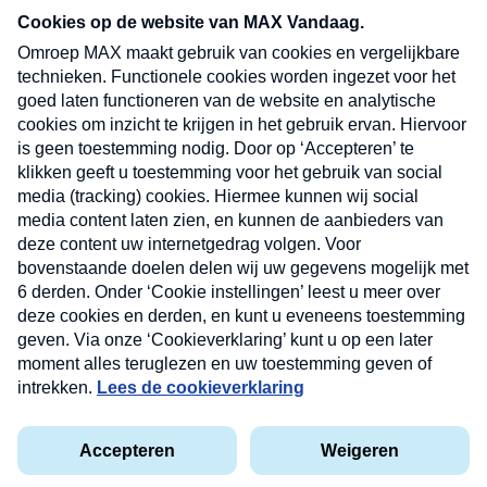
nieuwsbrief. Elke vrijdag- en dinsdagochtend in
uw mailbox.
Verzend
Nieuwsbrief
Neem hier een gratis abonnement op onze
nieuwsbrief. Elke vrijdag- en dinsdagochtend in uw
mailbox.
Contact
Algemene voorwaarden
Privacyverklaring
Cookieverklaring
Kwetsbaarheid melden
privacyverklaring