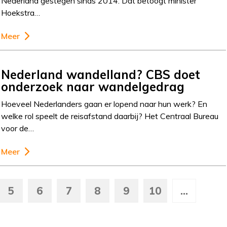
Nederland gestegen sinds 2014. Dat betoogt minister
Hoekstra…
Meer
Nederland wandelland? CBS doet
onderzoek naar wandelgedrag
Hoeveel Nederlanders gaan er lopend naar hun werk? En
welke rol speelt de reisafstand daarbij? Het Centraal Bureau
voor de…
Meer
5
6
7
8
9
10
...