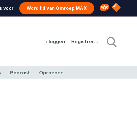
NPO Star
Omroep MAX
s voor
Word lid van Omroep MAX
Inloggen
Registreren
s
Podcast
Oproepen
CULTUUR
NATUUR & MILIEU
REIZEN & VERKEER