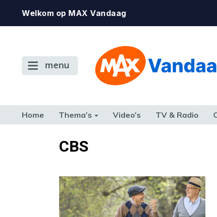
Welkom op MAX Vandaag
menu
Home
Thema’s
Video’s
TV & Radio
CONSUMENT
ETEN & DRINKEN
FAMILIE & RELATIE
GELD, W
CBS
TERUG NAAR TOEN