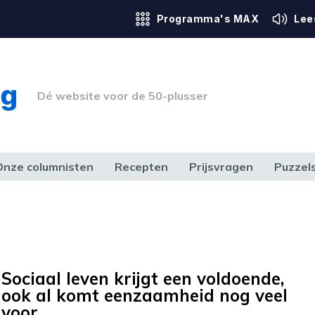
Programma's MAX
Lee
Dé website voor de 50-plusser
Onze columnisten
Recepten
Prijsvragen
Puzzel
ERK & RECHT
GEZONDHEID & SPORT
HUIS, TUIN & HOBBY
MEDIA & 
Sociaal leven krijgt een voldoende,
ook al komt eenzaamheid nog veel
voor