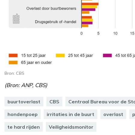
Bron: CBS
(Bron: ANP, CBS)
buurtoverlast
CBS
Centraal Bureau voor de Sta
hondenpoep
irritaties in de buurt
overlast
p
te hard rijden
Veiligheidsmonitor