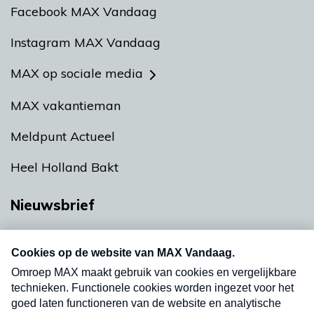
Facebook MAX Vandaag
Instagram MAX Vandaag
MAX op sociale media
MAX vakantieman
Meldpunt Actueel
Heel Holland Bakt
Nieuwsbrief
Neem hier een gratis abonnement op onze
nieuwsbrief. Elke vrijdag- en dinsdagochtend in
uw mailbox.
Verzend