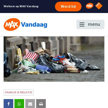
NPO S
Omroep 
Word lid
Welkom op MAX Vandaag
menu
FAMILIE & RELATIE