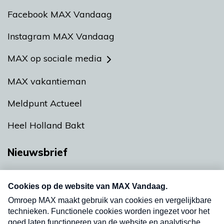
Facebook MAX Vandaag
Instagram MAX Vandaag
MAX op sociale media
MAX vakantieman
Meldpunt Actueel
Heel Holland Bakt
Nieuwsbrief
Neem hier een gratis abonnement op onze
nieuwsbrief. Elke vrijdag- en dinsdagochtend in
uw mailbox.
Verzend