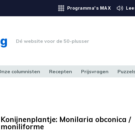
Programma's MAX
Lee
Dé website voor de 50-plusser
Onze columnisten
Recepten
Prijsvragen
Puzzel
ERK & RECHT
GEZONDHEID & SPORT
HUIS, TUIN & HOBBY
MEDIA & 
Konijnenplantje: Monilaria obconica /
moniliforme