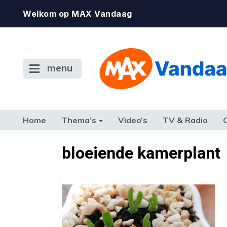
Welkom op MAX Vandaag
menu
Home
Thema’s
Video’s
TV & Radio
CONSUMENT
ETEN & DRINKEN
FAMILIE & RELATIE
GELD, W
bloeiende kamerplant
TERUG NAAR TOEN