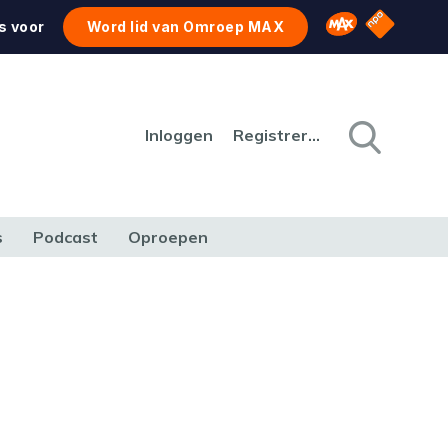
NPO Star
Omroep MAX
s voor
Word lid van Omroep MAX
Inloggen
Registreren
s
Podcast
Oproepen
CULTUUR
NATUUR & MILIEU
REIZEN & VERKEER