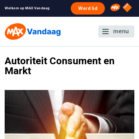
NPO S
Omroep 
Word lid
Welkom op MAX Vandaag
menu
Autoriteit Consument en
Markt