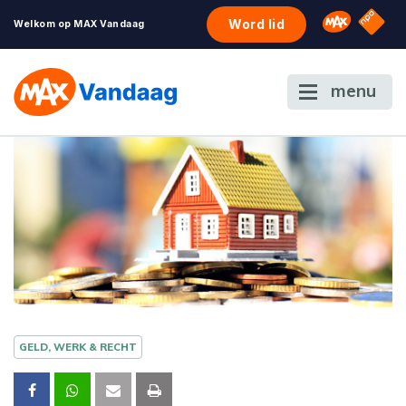
NPO S
Omroep 
Word lid
Welkom op MAX Vandaag
menu
GELD, WERK & RECHT