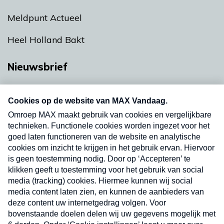
Meldpunt Actueel
Heel Holland Bakt
Nieuwsbrief
Neem hier een gratis abonnement op onze
nieuwsbrief. Elke vrijdag- en dinsdagochtend in
uw mailbox.
Verzend