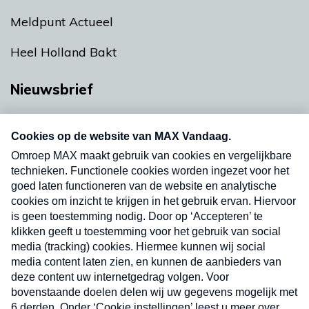
Meldpunt Actueel
Heel Holland Bakt
Nieuwsbrief
Neem hier een gratis abonnement op onze
nieuwsbrief. Elke vrijdag- en dinsdagochtend in
uw mailbox.
Verzend