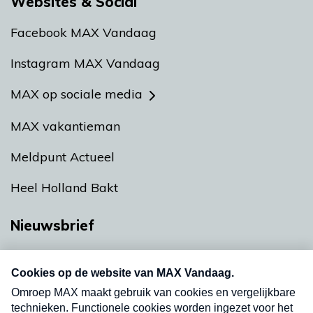
Websites & Social
Facebook MAX Vandaag
Instagram MAX Vandaag
MAX op sociale media
MAX vakantieman
Meldpunt Actueel
Heel Holland Bakt
Nieuwsbrief
Neem hier een gratis abonnement op onze
nieuwsbrief. Elke vrijdag- en dinsdagochtend in
uw mailbox.