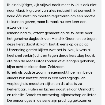
Ik, eind vijftiger, kijk vrijwel nooit meer tv (dus ook niet
naar Max), ik gruwel van alles inclusief het journaal. Ik
houd óók niet van moeten registreren om een reactie
te kunnen geven, maar ik maak nu een keer een
uitzondering.
Iemand had mij attent gemaakt op de tv-serie over
het geheime dagboek van Hendrik Groen en zo tegen
deze kerst dacht ik: kom, laat ik eens op de pc op
Uitzending gemist kijken wat het is. Nou, ik was al
heel snel verk(n)ocht en tegen derde kerstdag had ik
alle tien de reeds uitgezonden afleveringen gekeken,
bijna achter elkaar door. Zeldzaam.
Ik heb als oudste zoon meegemaakt hoe mijn beide
ouders hun laatste jaren in een verzorgings- en
verpleeghuis moesten slijten en dit alles is zó
herkenbaar. Huilen en lachen naast elkaar. Onmacht
en rebellie. Shock en ontroering. Vijandschap en liefde.
De personages in de serie zijn prachtig gekozen en