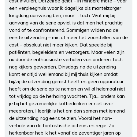
cast invullen. Datzelfde geldt – in mindere mate – voor
een verpleeghuis waar ik dagelijks als mantelzorger
langdurig aanwezig ben, maar … toch. Wat mij bij
aanvang van de serie opviel, is dat men het prachtig
vond of te confronterend. Sommigen wilden na de
eerste uitzending – min of meer het voorstellen van de
cast – absoluut niet meer kijken. Dat speelde bij
patiënten, begeleiders en verzorgers. Maar velen zijn
nu door de enthousiaste verhalen van anderen, toch
nog kijkers geworden. Dinsdags na de uitzending
komt er altijd wel iemand bij mij thuis kijken omdat
hij/zij de uitzending gemist heeft en geen apparatuur
heeft om de serie op te nemen en wil al helemaal niet
tot vrijdag op de herhaling wachten. Tja… anders kan
je bij het gezamenlijke koffiedrinken er niet over
meepraten. Heerlijk is het om dan samen met iemand
de uitzending nog eens te zien. Vooral het non-
verbale van de fantastische acteurs en regie. Zo
herkenbaar heb ik het vanaf de zeventiger jaren op