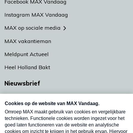
Facebook MAX Vandaag
Instagram MAX Vandaag
MAX op sociale media
MAX vakantieman
Meldpunt Actueel
Heel Holland Bakt
Nieuwsbrief
Neem hier een gratis abonnement op onze
nieuwsbrief. Elke vrijdag- en dinsdagochtend in
uw mailbox.
Verzend