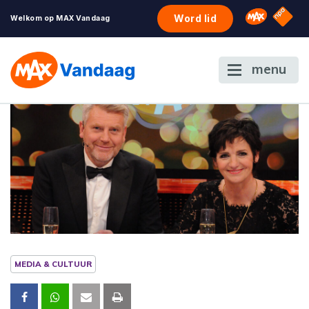
NPO S
Omroep 
Word lid
Welkom op MAX Vandaag
menu
MEDIA & CULTUUR