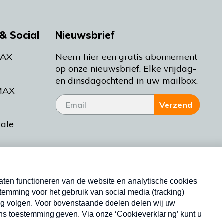
& Social
Nieuwsbrief
MAX
Neem hier een gratis abonnement
op onze nieuwsbrief. Elke vrijdag-
en dinsdagochtend in uw mailbox.
MAX
Verzend
iale
tieman
ctueel
Nieuwsbrief
d Bakt
Neem hier een gratis abonnement op onze