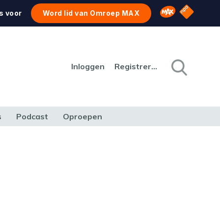
NPO Star
Omroep MAX
s voor
Word lid van Omroep MAX
Inloggen
Registreren
s
Podcast
Oproepen
CULTUUR
NATUUR & MILIEU
REIZEN & VERKEER