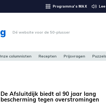
Programma's MAX
Lee
Dé website voor de 50-plusser
Onze columnisten
Recepten
Prijsvragen
Puzzel
ERK & RECHT
GEZONDHEID & SPORT
HUIS, TUIN & HOBBY
MEDIA & 
De Afsluitdijk biedt al 90 jaar lang
bescherming tegen overstromingen