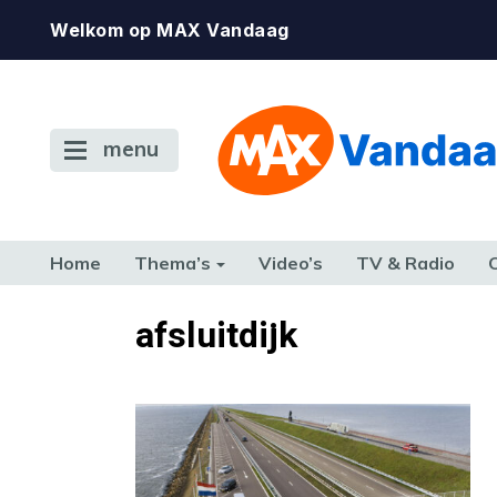
Welkom op MAX Vandaag
menu
Home
Thema’s
Video’s
TV & Radio
CONSUMENT
ETEN & DRINKEN
FAMILIE & RELATIE
GELD, W
afsluitdijk
TERUG NAAR TOEN