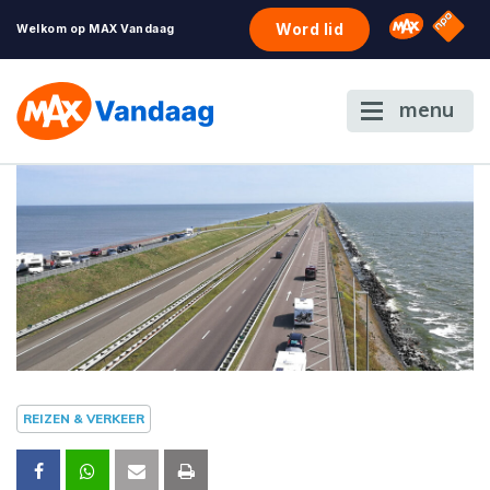
NPO S
Omroep 
Word lid
Welkom op MAX Vandaag
menu
REIZEN & VERKEER