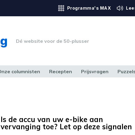
Programma's MAX
Lee
Dé website voor de 50-plusser
Onze columnisten
Recepten
Prijsvragen
Puzzel
ERK & RECHT
GEZONDHEID & SPORT
HUIS, TUIN & HOBBY
MEDIA & 
Is de accu van uw e-bike aan
vervanging toe? Let op deze signalen