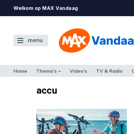
Welkom op MAX Vandaag
menu
Home
Thema’s
Video’s
TV & Radio
CONSUMENT
ETEN & DRINKEN
FAMILIE & RELATIE
GELD, W
accu
TERUG NAAR TOEN