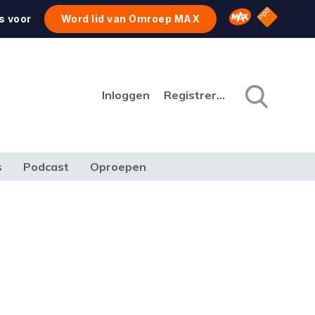
NPO Star
Omroep MAX
s voor
Word lid van Omroep MAX
Inloggen
Registreren
s
Podcast
Oproepen
CULTUUR
NATUUR & MILIEU
REIZEN & VERKEER