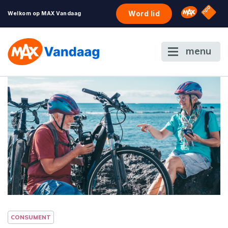
NPO S
Omroep 
Word lid
Welkom op MAX Vandaag
menu
CONSUMENT