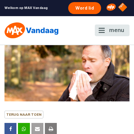
NPO S
Omroep 
Word lid
Welkom op MAX Vandaag
menu
TERUG NAAR TOEN