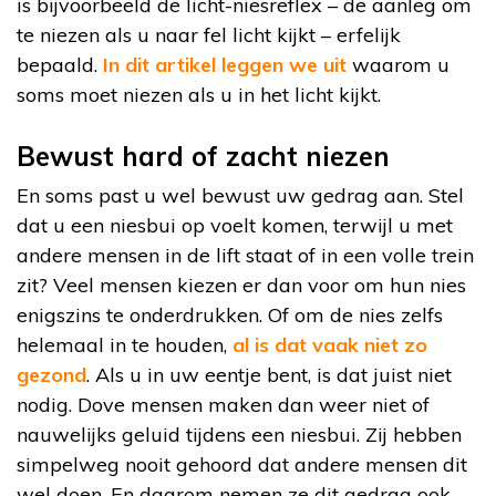
is bijvoorbeeld de licht-niesreflex – de aanleg om
te niezen als u naar fel licht kijkt – erfelijk
bepaald.
In dit artikel leggen we uit
waarom u
soms moet niezen als u in het licht kijkt.
Bewust hard of zacht niezen
En soms past u wel bewust uw gedrag aan. Stel
dat u een niesbui op voelt komen, terwijl u met
andere mensen in de lift staat of in een volle trein
zit? Veel mensen kiezen er dan voor om hun nies
enigszins te onderdrukken. Of om de nies zelfs
helemaal in te houden,
al is dat vaak niet zo
gezond
. Als u in uw eentje bent, is dat juist niet
nodig. Dove mensen maken dan weer niet of
nauwelijks geluid tijdens een niesbui. Zij hebben
simpelweg nooit gehoord dat andere mensen dit
wel doen. En daarom nemen ze dit gedrag ook