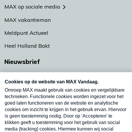
MAX op sociale media
MAX vakantieman
Meldpunt Actueel
Heel Holland Bakt
Nieuwsbrief
Neem hier een gratis abonnement op onze
nieuwsbrief. Elke vrijdag- en dinsdagochtend in
uw mailbox.
Verzend