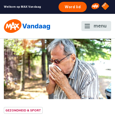
NPO S
Omroep 
Word lid
Welkom op MAX Vandaag
menu
GEZONDHEID & SPORT