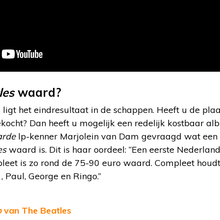
les
waard?
gt het eindresultaat in de schappen. Heeft u de plaat
kocht? Dan heeft u mogelijk een redelijk kostbaar al
arde
lp-kenner Marjolein van Dam gevraagd wat een 
es
waard is. Dit is haar oordeel: “Een eerste Nederland
leet is zo rond de 75-90 euro waard. Compleet houdt i
, Paul, George en Ringo.”
p
van The Beatles