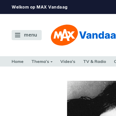
Welkom op MAX Vandaag
menu
Home
Thema’s
Video’s
TV & Radio
CONSUMENT
ETEN & DRINKEN
FAMILIE & RELATIE
GELD, W
TERUG NAAR TOEN