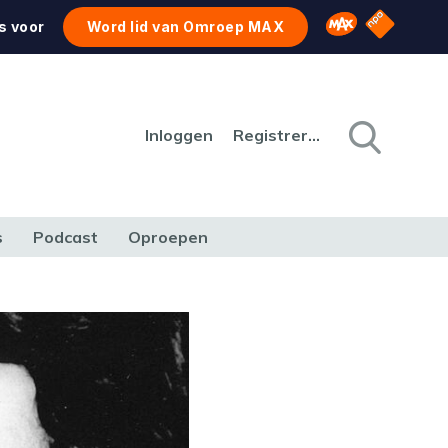
NPO Star
Omroep MAX
s voor
Word lid van Omroep MAX
Inloggen
Registreren
s
Podcast
Oproepen
CULTUUR
NATUUR & MILIEU
REIZEN & VERKEER