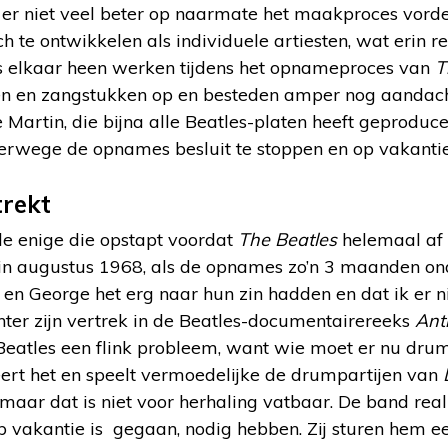
er niet veel beter op naarmate het maakproces vordert
ch te ontwikkelen als individuele artiesten, wat erin re
ngs elkaar heen werken tijdens het opnameproces van
T
jen en zangstukken op en besteden amper nog aandac
Martin, die bijna alle Beatles-platen heeft geproduce
lverwege de opnames besluit te stoppen en op vakantie
trekt
de enige die opstapt voordat
The Beatles
helemaal af 
 in augustus 1968, als de opnames zo’n 3 maanden ond
 en George het erg naar hun zin hadden en dat ik er nie
hter zijn vertrek in de Beatles-documentairereeks
Ant
Beatles een flink probleem, want wie moet er nu d
rt het en speelt vermoedelijke de drumpartijen van
n, maar dat is niet voor herhaling vatbaar. De band real
p vakantie is gegaan, nodig hebben. Zij sturen hem e