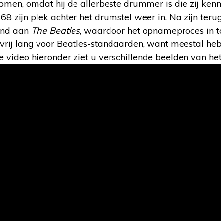
men, omdat hij de allerbeste drummer is die zij kenn
8 zijn plek achter het drumstel weer in. Na zijn ter
and aan
The Beatles
, waardoor het opnameproces in t
s vrij lang voor Beatles-standaarden, want meestal he
e video hieronder ziet u verschillende beelden van h