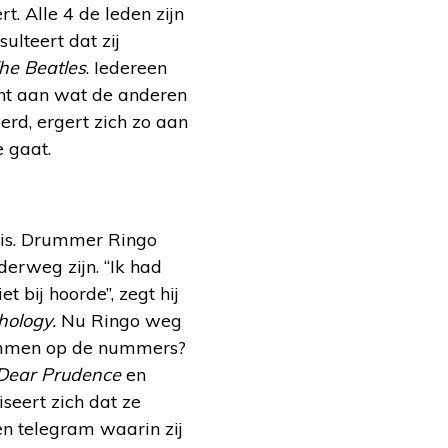
. Alle 4 de leden zijn
sulteert dat zij
he Beatles
. Iedereen
ht aan wat de anderen
erd, ergert zich zo aan
 gaat.
is. Drummer Ringo
erweg zijn. “Ik had
t bij hoorde”, zegt hij
hology.
Nu Ringo weg
rummen op de nummers?
Dear Prudence
en
iseert zich dat ze
en telegram waarin zij