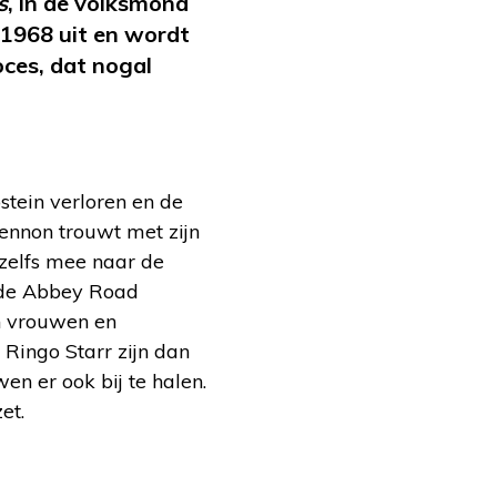
s
, in de volksmond
 1968 uit en wordt
oces, dat nogal
stein verloren en de
Lennon trouwt met zijn
 zelfs mee naar de
ende Abbey Road
en vrouwen en
Ringo Starr zijn dan
n er ook bij te halen.
et.