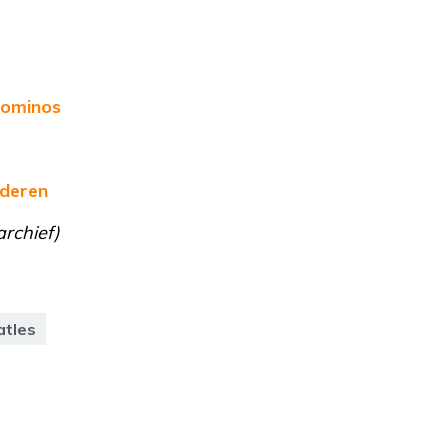
Dominos
nderen
archief)
atles