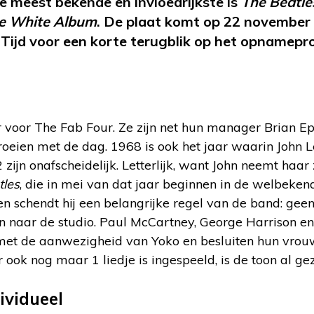
 meest bekende en invloedrijkste is
The Beatle
e White Album
. De plaat komt op 22 november
. Tijd voor een korte terugblik op het opnamepr
r voor The Fab Four. Ze zijn net hun manager Brian Ep
groeien met de dag. 1968 is ook het jaar waarin John 
 zijn onafscheidelijk. Letterlijk, want John neemt haar
tles
, die in mei van dat jaar beginnen in de welbek
oen schendt hij een belangrijke regel van de band: ge
naar de studio. Paul McCartney, George Harrison en 
 met de aanwezigheid van Yoko en besluiten hun vrouwe
 ook nog maar 1 liedje is ingespeeld, is de toon al gez
ividueel