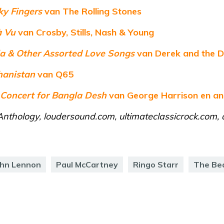
ky Fingers
van The Rolling Stones
à Vu
van Crosby, Stills, Nash & Young
la & Other Assorted Love Songs
van Derek and the 
hanistan
van Q65
 Concert for Bangla Desh
van George Harrison en a
 Anthology, loudersound.com, ultimateclassicrock.com, 
ohn Lennon
Paul McCartney
Ringo Starr
The Be