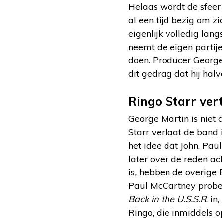
Helaas wordt de sfeer 
al een tijd bezig om zi
eigenlijk volledig la
neemt de eigen parti
doen. Producer George 
dit gedrag dat hij ha
Ringo Starr ver
George Martin is niet 
Starr verlaat de band
het idee dat John, Paul
later over de reden ac
is
,
hebben de overige 
Paul McCartney probee
Back in the U.S.S.R
. i
Ringo, die inmiddels o