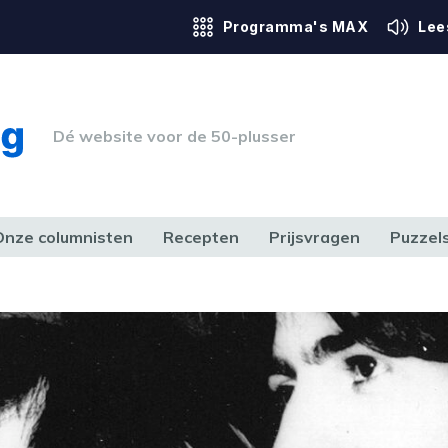
Programma's MAX
Lee
Dé website voor de 50-plusser
Onze columnisten
Recepten
Prijsvragen
Puzzel
ERK & RECHT
GEZONDHEID & SPORT
HUIS, TUIN & HOBBY
MEDIA & 