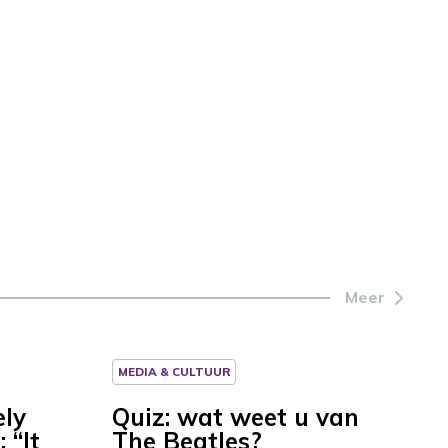
Meer
MEDIA & CULTUUR
ely
Quiz: wat weet u van
 “It
The Beatles?