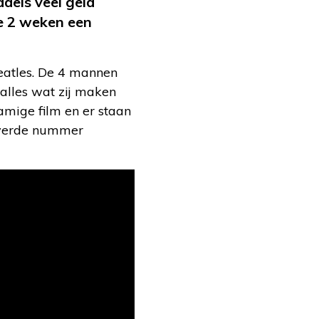
dels veel geld
e 2 weken een
eatles. De 4 mannen
alles wat zij maken
namige film en er staan
overde nummer