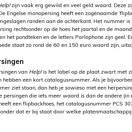
elp!
zijn vaak erg gewild en veel geld waard. Deze zi
 De Engelse monopersing heeft een zogenaamde ‘flipbac
omgeslagen randen aan de achterkant. Het nummer i
rsing rechtsonder op de hoes het jaartal en de maand i
 en het pondteken en de letters Parlophone zijn geel. E
ede staat zo rond de 60 en 150 euro waard zijn, uitsc
rsingen
rsingen van
Help!
is het label op de plaat zwart met z
 hebben een kort catalogusnummer. Als je bijvoorbee
mmer ziet staan, dan heb je sowieso met een herpersin
 persingen die iets meer waard is dan de andere (in 
heeft een flipbackhoes, het catalogusnummer PCS 30
 zonder dat er bij staat door welke platenmaatschappij 