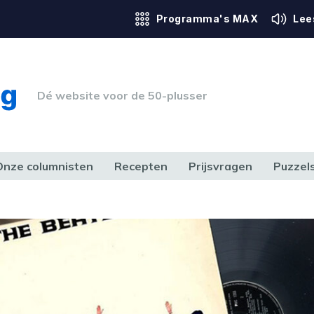
Programma's MAX
Lee
Dé website voor de 50-plusser
Onze columnisten
Recepten
Prijsvragen
Puzzel
ERK & RECHT
GEZONDHEID & SPORT
HUIS, TUIN & HOBBY
MEDIA & 