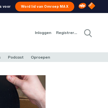
NPO Star
Omroep MAX
s voor
Word lid van Omroep MAX
Inloggen
Registreren
s
Podcast
Oproepen
CULTUUR
NATUUR & MILIEU
REIZEN & VERKEER