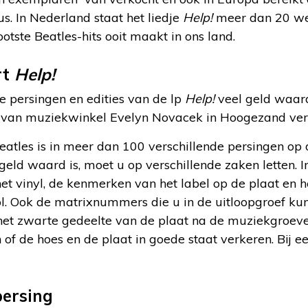
us. In Nederland staat het liedje
Help!
meer dan 20 we
otste Beatles-hits ooit maakt in ons land.
rt
Help!
e persingen en edities van de lp
Help!
veel geld waard
 van muziekwinkel Evelyn Novacek in Hoogezand verte
atles is in meer dan 100 verschillende persingen op
eld waard is, moet u op verschillende zaken letten. I
 het vinyl, de kenmerken van het label op de plaat e
ol. Ook de matrixnummers die u in de uitloopgroef ku
s het zwarte gedeelte van de plaat na de muziekgroeve
 of de hoes en de plaat in goede staat verkeren. Bij ee
persing