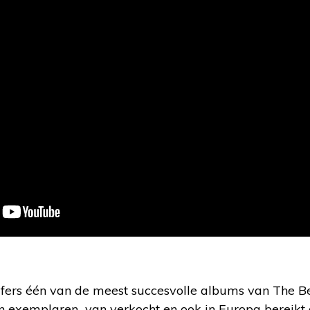
jfers één van de meest succesvolle albums van The Be
nen exemplaren van verkocht en ook in Europa bereikt