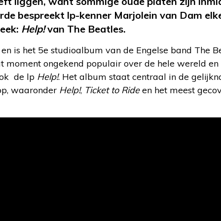
eft liggen, want sommige oude platen zijn inmid
rde bespreekt lp-kenner Marjolein van Dam elk
week:
Help!
van The Beatles.
 en is het 5e studioalbum van de Engelse band The B
 dat moment ongekend populair over de hele wereld en 
ook de lp
Help!
. Het album staat centraal in de gelijk
 op, waaronder
Help!
,
Ticket to Ride
en het meest gec