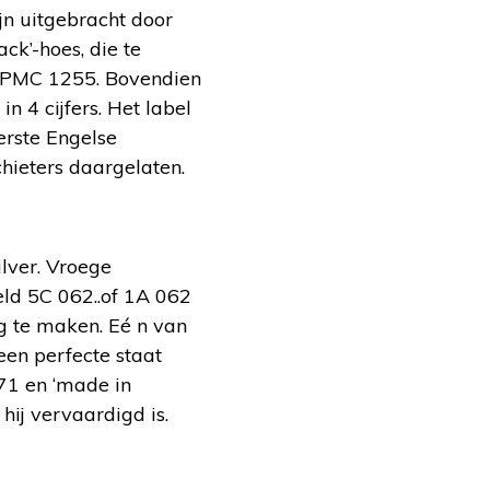
jn uitgebracht door
k’-hoes, die te
s PMC 1255. Bovendien
n 4 cijfers. Het label
erste Engelse
hieters daargelaten.
ilver. Vroege
ld 5C 062..of 1A 062
g te maken. Eé n van
een perfecte staat
71 en ‘made in
hij vervaardigd is.