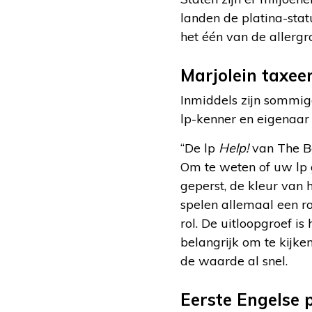
landen de platina-stat
het één van de allergro
Marjolein taxee
Inmiddels zijn sommig
lp-kenner en eigenaar
“De lp
Help!
van The Be
Om te weten of uw lp g
geperst, de kleur van
spelen allemaal een r
rol. De uitloopgroef i
belangrijk om te kijken
de waarde al snel.
Eerste Engelse 