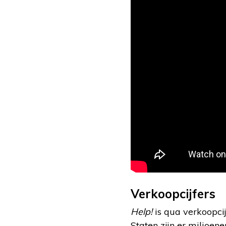
Verkoopcijfers
Help!
is qua verkoopci
Staten zijn er miljoe