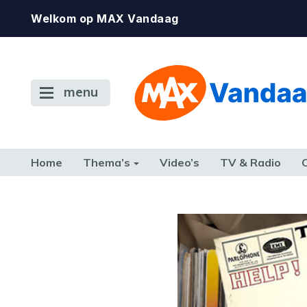
Welkom op MAX Vandaag
menu
Home
Thema’s
Video’s
TV & Radio
CONSUMENT
ETEN & DRINKEN
FAMILIE & RELATIE
GELD, W
TERUG NAAR TOEN