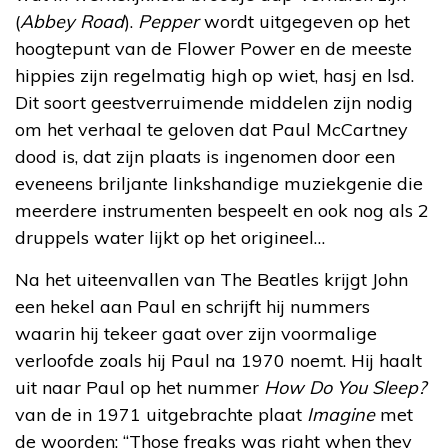
(
Abbey Road
).
Pepper
wordt uitgegeven op het
hoogtepunt van de Flower Power en de meeste
hippies zijn regelmatig high op wiet, hasj en lsd.
Dit soort geestverruimende middelen zijn nodig
om het verhaal te geloven dat Paul McCartney
dood is, dat zijn plaats is ingenomen door een
eveneens briljante linkshandige muziekgenie die
meerdere instrumenten bespeelt en ook nog als 2
druppels water lijkt op het origineel…
Na het uiteenvallen van The Beatles krijgt John
een hekel aan Paul en schrijft hij nummers
waarin hij tekeer gaat over zijn voormalige
verloofde zoals hij Paul na 1970 noemt. Hij haalt
uit naar Paul op het nummer
How Do You Sleep?
van de in 1971 uitgebrachte plaat
Imagine
met
de woorden: “Those freaks was right when they