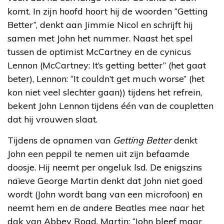
komt. In zijn hoofd hoort hij de woorden “Getting
Better”, denkt aan Jimmie Nicol en schrijft hij
samen met John het nummer. Naast het spel
tussen de optimist McCartney en de cynicus
Lennon (McCartney: It’s getting better” (het gaat
beter), Lennon: “It couldn’t get much worse” (het
kon niet veel slechter gaan)) tijdens het refrein,
bekent John Lennon tijdens één van de coupletten
dat hij vrouwen slaat.
Tijdens de opnamen van
Getting Better
denkt
John een peppil te nemen uit zijn befaamde
doosje. Hij neemt per ongeluk lsd. De enigszins
naïeve George Martin denkt dat John niet goed
wordt (John wordt bang van een microfoon) en
neemt hem en de andere Beatles mee naar het
dak van Abbey Road. Martin: “John bleef maar