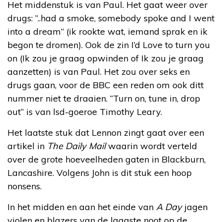
Het middenstuk is van Paul. Het gaat weer over
drugs: ”..had a smoke, somebody spoke and I went
into a dream” (ik rookte wat, iemand sprak en ik
begon te dromen). Ook de zin I’d Love to turn you
on (Ik zou je graag opwinden of Ik zou je graag
aanzetten) is van Paul. Het zou over seks en
drugs gaan, voor de BBC een reden om ook ditt
nummer niet te draaien. “Turn on, tune in, drop
out” is van lsd-goeroe Timothy Leary.
Het laatste stuk dat Lennon zingt gaat over een
artikel in
The Daily Mail
waarin wordt verteld
over de grote hoeveelheden gaten in Blackburn,
Lancashire. Volgens John is dit stuk een hoop
nonsens.
In het midden en aan het einde van
A Day
jagen
violen en blazers van de laagste noot op de