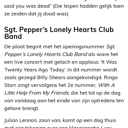
said you was dead” (Die leipen hadden gelijk toen
ze zeiden dat jij dood was).
Sgt. Pepper’s Lonely Hearts Club
Band
De plaat begint met het openingsnummer
Sgt.
Pepper’s Lonely Hearts Club Band
als ware het
een live concert met gelach en applaus: ‘It Was
Twenty Years Ago Today’. In dit nummer wordt
zoals gezegd Billy Shears aangekondigd. Ringo
Starr zingt vervolgens het 2e nummer,
With A
Litte Help From My Friends
, die het tot op de dag
van vandaag aan het einde van zijn optredens ten
gehore brengt.
Julian Lennon, zoon van, komt op een dag thuis
met een tekening over een klasgenootje Lucy.