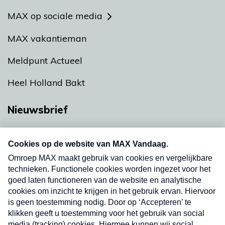
MAX op sociale media
MAX vakantieman
Meldpunt Actueel
Heel Holland Bakt
Nieuwsbrief
Neem hier een gratis abonnement op onze
nieuwsbrief. Elke vrijdag- en dinsdagochtend in
uw mailbox.
Verzend