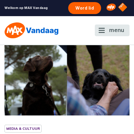
NPO S
Omroep 
Word lid
Welkom op MAX Vandaag
menu
MEDIA & CULTUUR