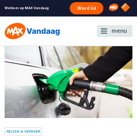
NPO S
Omroep 
Word lid
Welkom op MAX Vandaag
menu
REIZEN & VERKEER