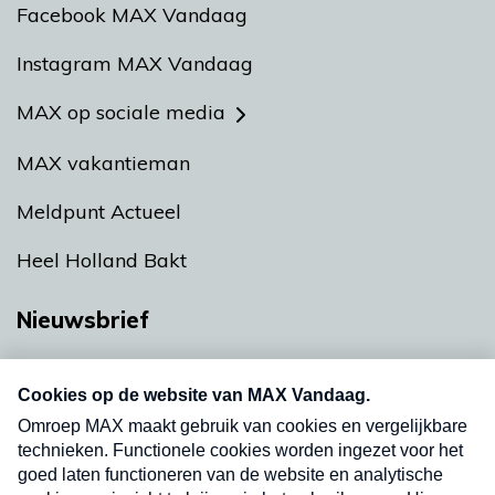
Facebook MAX Vandaag
Instagram MAX Vandaag
MAX op sociale media
MAX vakantieman
Meldpunt Actueel
Heel Holland Bakt
Nieuwsbrief
Neem hier een gratis abonnement op onze
nieuwsbrief. Elke vrijdag- en dinsdagochtend in
uw mailbox.
Verzend