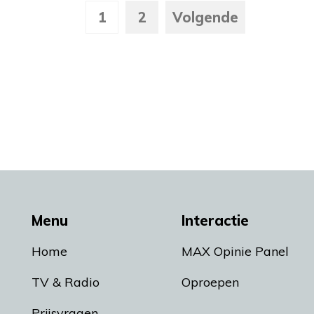
1
2
Volgende
Menu
Interactie
Home
MAX Opinie Panel
TV & Radio
Oproepen
Prijsvragen