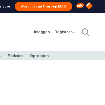
NPO Star
Omroep MAX
s voor
Word lid van Omroep MAX
Inloggen
Registreren
s
Podcast
Oproepen
CULTUUR
NATUUR & MILIEU
REIZEN & VERKEER