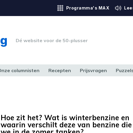
Programma's MAX
Lee
Dé website voor de 50-plusser
Onze columnisten
Recepten
Prijsvragen
Puzzel
ERK & RECHT
GEZONDHEID & SPORT
HUIS, TUIN & HOBBY
MEDIA & 
Hoe zit het? Wat is winterbenzine en
waarin verschilt deze van benzine die
we in de zomer tanken?