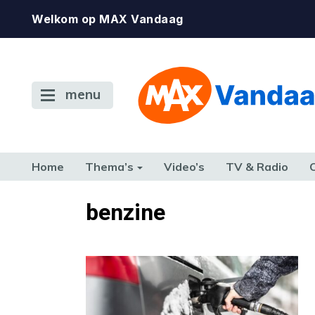
Welkom op MAX Vandaag
menu
Home
Thema’s
Video’s
TV & Radio
CONSUMENT
ETEN & DRINKEN
FAMILIE & RELATIE
GELD, W
benzine
TERUG NAAR TOEN